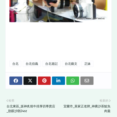
台北
台北信義
台北遊記
台北藝文
正妹
較舊
較新的
台北東區_坂神炙燒牛排厚切專賣店
宜蘭市_黃家正老牌_神農沙茶魷魚
_肋眼沙朗24oz
肉羹