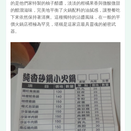
的是他們家特製的柚子醋醬，淡淡的柑橘果香與微酸微甜
的醋溜滋味，完美地平衡了火鍋配料的油膩感，讓整餐吃
下來依然保持著清爽。這種獨特的沾醬風味，在一般的平
價火鍋店裡極為罕見，堪稱是這家店最具靈魂的祕密武
器。