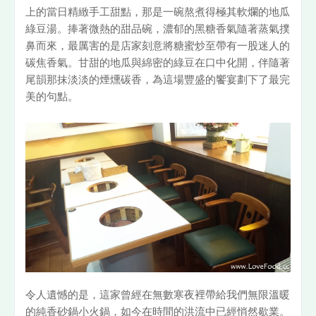
上的當日精緻手工甜點，那是一碗熬煮得極其軟爛的地瓜
綠豆湯。捧著微熱的甜品碗，濃郁的黑糖香氣隨著蒸氣撲
鼻而來，最厲害的是店家刻意將糖蜜炒至帶有一股迷人的
碳焦香氣。甘甜的地瓜與綿密的綠豆在口中化開，伴隨著
尾韻那抹淡淡的煙燻碳香，為這場豐盛的饗宴劃下了最完
美的句點。
令人遺憾的是，這家曾經在無數寒夜裡帶給我們無限溫暖
的純香砂鍋小火鍋，如今在時間的洪流中已經悄然歇業。