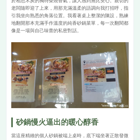
於相思木炭的獨特柴燒香氣，讓人感到無比安心。親切的
老闆隨即迎了上來，用那充滿溫柔的語調向我打招呼，指
引我坐向熟悉的角落位置。我看著桌上整潔的陳設，熟練
地翻開那本充滿手作溫度的純香砂鍋菜單，每一次翻閱都
像是一場與自己味蕾的私密對話。
砂鍋慢火逼出的暖心醇香
當這座精緻的個人砂鍋被端上桌時，底下端坐著正散發微