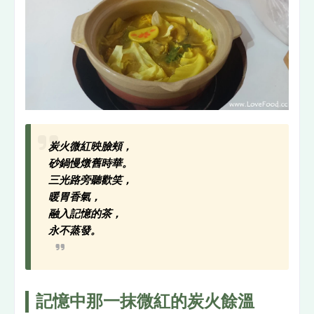
炭火微紅映臉頰，
砂鍋慢燉舊時華。
三光路旁聽歡笑，
暖胃香氣，
融入記憶的茶，
永不蒸發。
記憶中那一抹微紅的炭火餘溫