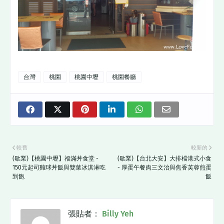
台灣
桃園
桃園中壢
桃園餐廳
較舊
較新的
(歇業)【桃園中壢】福滿丼食堂 -
(歇業)【台北大安】大排檔港式小食
150元起司雞球丼飯與雙葉冰淇淋吃
- 厚蛋午餐肉三文治與焦香芙蓉煎蛋
到飽
飯
張貼者：
Billy Yeh