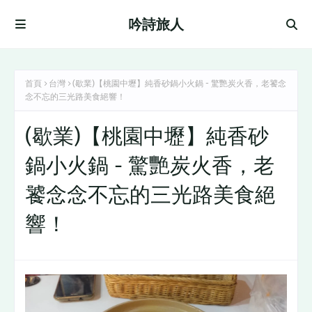
吟詩旅人
首頁
台灣
(歇業)【桃園中壢】純香砂鍋小火鍋 - 驚艷炭火香，老饕念
念不忘的三光路美食絕響！
(歇業)【桃園中壢】純香砂
鍋小火鍋 - 驚艷炭火香，老
饕念念不忘的三光路美食絕
響！