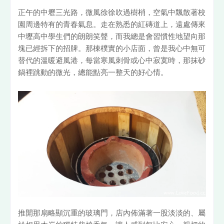
正午的中壢三光路，微風徐徐吹過樹梢，空氣中飄散著校
園周邊特有的青春氣息。走在熟悉的紅磚道上，遠處傳來
中壢高中學生們的朗朗笑聲，而我總是會習慣性地望向那
塊已經拆下的招牌。那棟樸實的小店面，曾是我心中無可
替代的溫暖避風港，每當寒風刺骨或心中寂寞時，那抹砂
鍋裡跳動的微光，總能點亮一整天的好心情。
推開那扇略顯沉重的玻璃門，店內佈滿著一股淡淡的、屬