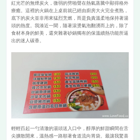
紅光芒的無煙炭火，微弱的劈啪聲在熱氣蒸騰中顯得格外
療癒。這裡的火鍋在上桌前就已經由廚房大火完全煮熟，
底下的炭火並非用來猛烈烹燃，而是負責溫柔地保持著湯
頭的熱度。我湊近一聞，隨著滾燙氣泡翻湧而上的，除了
食材本身的鮮美，還夾雜著砂鍋獨有的保溫續熱功能所逼
出的迷人碳香。
輕輕舀起一勺清澈的湯頭送入口中，醇厚的鮮甜瞬間在舌
尖擴散開來，溫熱感一路順著食道流向胃袋。最讓我驚喜