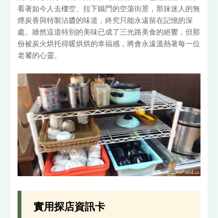
看著如今人去樓空、拉下鐵門的空蕩街景，那抹迷人的無
煙炭香與特製沾醬的味道，終究只能永遠留在記憶的深
處。雖然這道特別的美味已成了三光路美食的絕響，但那
份被炭火烘托得暖烘烘的幸福感，將會永遠溫熱著每一位
老饕的心靈。
實用探店資訊卡