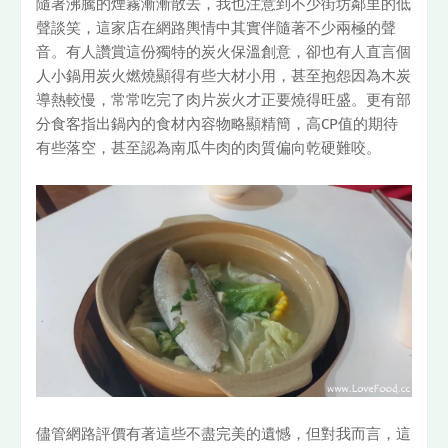
隨著沸騰的煙霧漸漸散去，我也注意到不少街坊鄰里的低
聲談笑，這家店在網路輿情中其實伴隨著不少兩極的聲
音。有人讚賞這份獨特的炭火保溫創意，卻也有人直言個
人小鍋用炭火燃燒顯得有些大材小用，甚至抱怨因為木炭
導熱較慢，常常吃完了肉片炭火才正要燒得旺盛。更有部
分食客指出鍋內的食材內容物略顯精簡，高CP值的期待
有些落空，甚至認為南瓜牛肉的肉質偏向乾硬難咬。
儘管網路評價有著這些不盡完美的遺憾，但對我而言，這