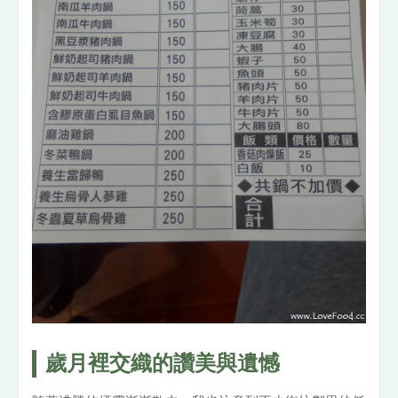
歲月裡交織的讚美與遺憾