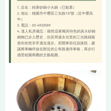
1. 店名：純香砂鍋小火鍋（已歇業）
2. 地址：桃園市中壢區三光路137號（近中壢高
中）
3. 電話：03-4933569
4. 達人私房備忘：雖然這家獨具特色的炭火砂鍋
鍋物已步入歷史，但其周邊永光里的三光路綠蔭
老街依然非常適合漫步。若開車前往該路段，建
議將車輛停放在附近的公有路邊停車格，再步行
感受校園商圈的文藝氛圍。