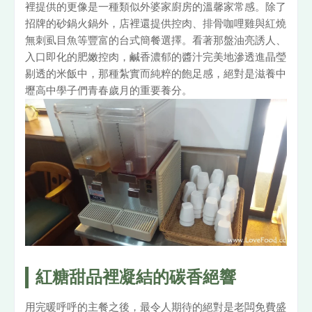
裡提供的更像是一種類似外婆家廚房的溫馨家常感。除了
招牌的砂鍋火鍋外，店裡還提供控肉、排骨咖哩雞與紅燒
無刺虱目魚等豐富的台式簡餐選擇。看著那盤油亮誘人、
入口即化的肥嫩控肉，鹹香濃郁的醬汁完美地滲透進晶瑩
剔透的米飯中，那種紮實而純粹的飽足感，絕對是滋養中
壢高中學子們青春歲月的重要養分。
紅糖甜品裡凝結的碳香絕響
用完暖呼呼的主餐之後，最令人期待的絕對是老闆免費盛