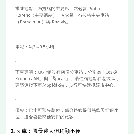
搭乘地點：布拉格的主要巴士站包含 Praha
Florenc（主要總站）、Anděl、布拉格中央車站
（Praha hl.n.）與 Roztyly。
車程：約3～3.5小時。
下車建議：CK小鎮設有兩個公車站，分別為「Český
Krumlov AN」與「Špičák」。若住宿地點在老城區，
建議選擇下車於Špičák站，步行可快速抵達市中心。
優點：巴士可預先劃位，部分路線提供熱飲與舒適座
位，適合喜歡簡便安排的旅客。
2. 火車：風景迷人但稍顯不便