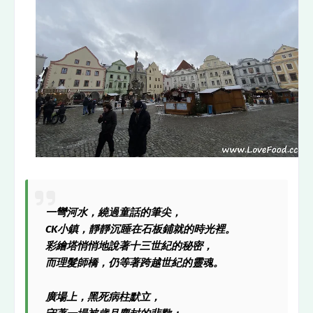
一彎河水，繞過童話的筆尖，
CK小鎮，靜靜沉睡在石板鋪就的時光裡。
彩繪塔悄悄地說著十三世紀的秘密，
而理髮師橋，仍等著跨越世紀的靈魂。
廣場上，黑死病柱默立，