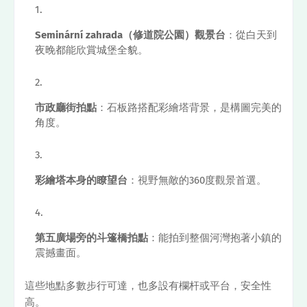
Seminární zahrada（修道院公園）觀景台
：從白天到
夜晚都能欣賞城堡全貌。
市政廳街拍點
：石板路搭配彩繪塔背景，是構圖完美的
角度。
彩繪塔本身的瞭望台
：視野無敵的360度觀景首選。
第五廣場旁的斗篷橋拍點
：能拍到整個河灣抱著小鎮的
震撼畫面。
這些地點多數步行可達，也多設有欄杆或平台，安全性
高。