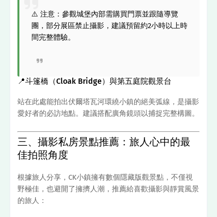
⚠️ 注意：參觀城堡內部需購買門票並跟隨導覽
團，部分展區禁止攝影，建議預留約2小時以上時
間完整體驗。
📍斗篷橋（Cloak Bridge）與第五庭院觀景台
站在此處能拍出伏爾塔瓦河環繞小鎮的絕美弧線，是攝影
愛好者的必訪地點。建議搭配廣角鏡頭以捕捉完整構圖。
三、攝影私房景點推薦：旅人心中的最
佳拍照角度
根據旅人分享，CK小鎮擁有數個隱藏版觀景點，不僅視
野極佳，也避開了擁擠人潮，推薦給喜歡攝影與靜賞風景
的旅人：