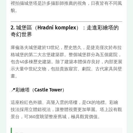
裡拍攝城堡塔是許多攝影師推薦的視角，日夜皆有不同風
貌。
2. 城堡區（Hradní komplex）：走進彩繪塔的
奇幻世界
庫倫洛夫城堡建於13世紀，歷史悠久，是捷克僅次於布拉
格城堡的第二大古堡建築群。整個城堡群分為五個庭院，
包含40多棟歷史建築。除了建築本體保存良好，內部更展
示大量中世紀文物，包括貴族寢宮、劇院、古代家具與壁
畫。
📍彩繪塔（Castle Tower）
這座粉紅色外牆、高聳入雲的塔樓，是CK的地標。彩繪
技法採用立體錯視法，讓整體視覺更加華麗。塔上設有觀
景台，可360度眺望整座舊城，極具觀賞價值。