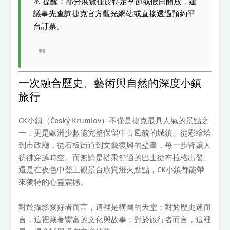
⚠️ 提醒：部分展覽僅於特定季節或假日開放，建
議事先查詢捷克官方觀光網站或直接透過預約平
台訂票。
一次融合歷史、藝術與自然的深度小鎮
旅行
CK小鎮（Český Krumlov）不僅是捷克最具人氣的景點之
一，更是歐洲少數能完整保留中古風貌的城鎮。從彩繪塔
到市政廳，從石板街道到文藝復興的壁畫，每一步皆讓人
彷彿穿越時空。而無論是搭乘舒適的巴士從布拉格出發、
還是在夜色中登上觀景台欣賞燈火點點，CK小鎮都能帶
來獨特的心靈震撼。
對於攝影愛好者而言，這裡是構圖的天堂；對於歷史迷而
言，這裡藏著豐富的文化與故事；對於旅行者而言，這裡