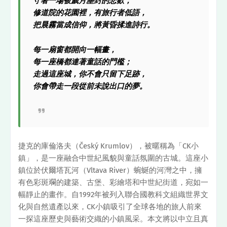
守著一場被歲月塵封的悲歡；
修道院的花園裡，有旅行者低語，
把晨霧當成信仰，將黃昏揉進詩行。
每一扇窗都開向一幅畫，
每一座橋都連著童話的門檻；
走過這座城，你不會只留下足跡，
你會帶走一段從前未說出口的夢。
捷克的庫倫洛夫（Český Krumlov），被暱稱為「CK小
鎮」，是一座融合中世紀風貌與童話氛圍的古城。這座小
鎮位於伏爾塔瓦河（Vltava River）蜿蜒的河灣之中，擁
有色彩斑斕的建築、古堡、彩繪塔和中世紀街道，宛如一
幅靜止的畫作。自1992年被列入聯合國教科文組織世界文
化與自然遺產以來，CK小鎮吸引了全球各地的旅人前來
一探這座歷史與藝術交織的小鎮風采。本文將以中立且真