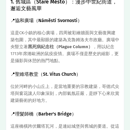
1. 舊城區（Staré Město）：漫步中世紀街道，
邂逅文藝風華
📍協和廣場（Náměstí Svornosti）
這是CK小鎮的核心廣場，四周被彩繪牆面與文藝復興建
築包圍，其中最顯眼的建築為克魯姆洛夫市政廳。廣場中
央豎立著
黑死病紀念柱（Plague Column）
，用以紀念
1713年席捲歐洲的鼠疫疫情。廣場不僅是歷史的縮影，更
是攝影與休憩的熱門地點。
📍聖維塔教堂（St. Vitus Church）
位於河畔的小山丘上，是當地重要的宗教建築，哥德式尖
塔與窗花讓人印象深刻，內部氣氛莊嚴，是靜下心來欣賞
建築藝術的好地方。
📍理髮師橋（Barber's Bridge）
這座橋橫跨伏爾塔瓦河，是連結城堡與舊城的要道。從這