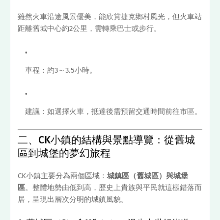
雖然火車沿途風景優美，能欣賞捷克鄉村風光，但火車站
距離舊城中心約2公里，需轉乘巴士或步行。
車程：約3～3.5小時。
建議：如選擇火車，抵達後需預留交通時間前往市區。
二、CK小鎮的結構與景點導覽：從舊城
區到城堡的夢幻旅程
CK小鎮主要分為兩個區域：
城鎮區（舊城區）
與
城堡
區
。整體地勢由低到高，歷史上貴族與平民就這樣錯落而
居，呈現出層次分明的城鎮風貌。