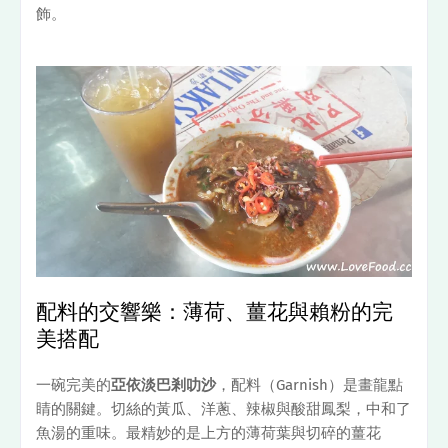
飾。
配料的交響樂：薄荷、薑花與賴粉的完
美搭配
一碗完美的
亞依淡巴剎叻沙
，配料（Garnish）是畫龍點
睛的關鍵。切絲的黃瓜、洋蔥、辣椒與酸甜鳳梨，中和了
魚湯的重味。最精妙的是上方的薄荷葉與切碎的薑花