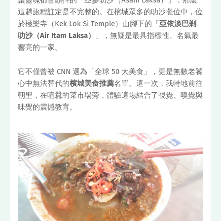
這趟旅程註定是不完整的。在檳城眾多的叻沙攤位中，位
於極樂寺（Kek Lok Si Temple）山腳下的「
亞依淡巴剎
叻沙（Air Itam Laksa）
」，無疑是最具指標性、名氣最
響亮的一家。
它不僅曾被 CNN 選為「全球 50 大美食」，更是無數老饕
心中無法替代的
檳城美食推薦
名單。這一次，我特地前往
朝聖，在喧囂的菜市場旁，體驗這場結合了視覺、嗅覺與
味覺的震撼教育。