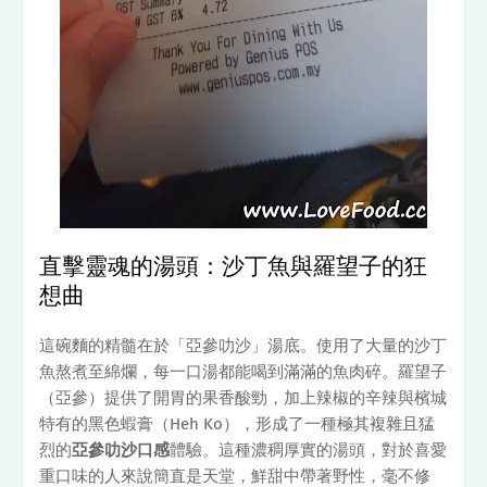
直擊靈魂的湯頭：沙丁魚與羅望子的狂
想曲
這碗麵的精髓在於「亞參叻沙」湯底。使用了大量的沙丁
魚熬煮至綿爛，每一口湯都能喝到滿滿的魚肉碎。羅望子
（亞參）提供了開胃的果香酸勁，加上辣椒的辛辣與檳城
特有的黑色蝦膏（Heh Ko），形成了一種極其複雜且猛
烈的
亞參叻沙口感
體驗。這種濃稠厚實的湯頭，對於喜愛
重口味的人來說簡直是天堂，鮮甜中帶著野性，毫不修