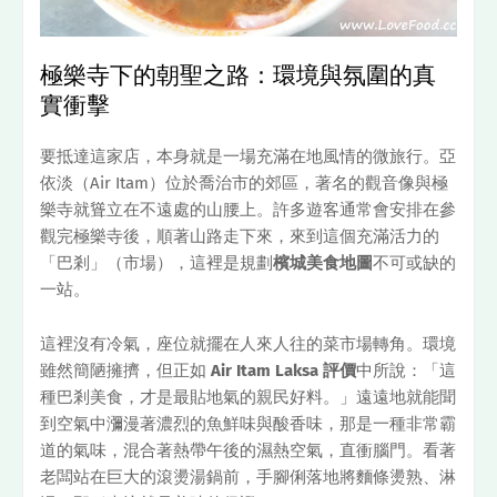
極樂寺下的朝聖之路：環境與氛圍的真
實衝擊
要抵達這家店，本身就是一場充滿在地風情的微旅行。亞
依淡（Air Itam）位於喬治市的郊區，著名的觀音像與極
樂寺就聳立在不遠處的山腰上。許多遊客通常會安排在參
觀完極樂寺後，順著山路走下來，來到這個充滿活力的
「巴剎」（市場），這裡是規劃
檳城美食地圖
不可或缺的
一站。
這裡沒有冷氣，座位就擺在人來人往的菜市場轉角。環境
雖然簡陋擁擠，但正如
Air Itam Laksa 評價
中所說：「這
種巴剎美食，才是最貼地氣的親民好料。」遠遠地就能聞
到空氣中瀰漫著濃烈的魚鮮味與酸香味，那是一種非常霸
道的氣味，混合著熱帶午後的濕熱空氣，直衝腦門。看著
老闆站在巨大的滾燙湯鍋前，手腳俐落地將麵條燙熟、淋