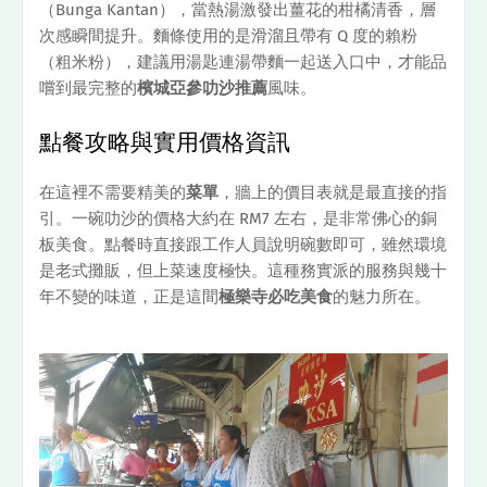
（Bunga Kantan），當熱湯激發出薑花的柑橘清香，層
次感瞬間提升。麵條使用的是滑溜且帶有 Q 度的賴粉
（粗米粉），建議用湯匙連湯帶麵一起送入口中，才能品
嚐到最完整的
檳城亞參叻沙推薦
風味。
點餐攻略與實用價格資訊
在這裡不需要精美的
菜單
，牆上的價目表就是最直接的指
引。一碗叻沙的價格大約在 RM7 左右，是非常佛心的銅
板美食。點餐時直接跟工作人員說明碗數即可，雖然環境
是老式攤販，但上菜速度極快。這種務實派的服務與幾十
年不變的味道，正是這間
極樂寺必吃美食
的魅力所在。