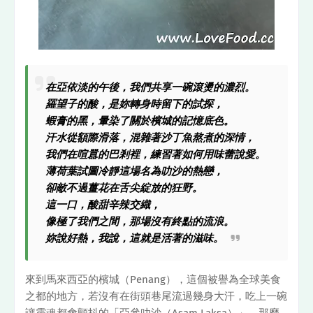
在亞依淡的午後，我們共享一碗滾燙的濃烈。
羅望子的酸，是妳轉身時留下的試探，
蝦膏的黑，暈染了關於檳城的記憶底色。
汗水從額際滑落，混雜著沙丁魚熬煮的深情，
我們在喧囂的巴剎裡，練習著如何用味蕾說愛。
薄荷葉試圖冷靜這場名為叻沙的熱戀，
卻敵不過薑花在舌尖綻放的狂野。
這一口，酸甜辛辣交織，
像極了我們之間，那場沒有終點的流浪。
妳說好熱，我說，這就是活著的滋味。
來到馬來西亞的檳城（Penang），這個被譽為全球美食
之都的地方，若沒有在街頭巷尾流過幾身大汗，吃上一碗
讓靈魂都會顫抖的「亞參叻沙（Asam Laksa）」，那麼