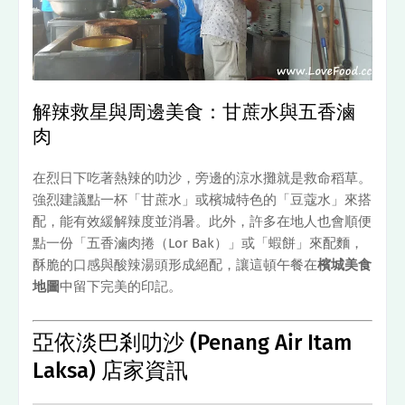
解辣救星與周邊美食：甘蔗水與五香滷
肉
在烈日下吃著熱辣的叻沙，旁邊的涼水攤就是救命稻草。
強烈建議點一杯「甘蔗水」或檳城特色的「豆蔻水」來搭
配，能有效緩解辣度並消暑。此外，許多在地人也會順便
點一份「五香滷肉捲（Lor Bak）」或「蝦餅」來配麵，
酥脆的口感與酸辣湯頭形成絕配，讓這頓午餐在
檳城美食
地圖
中留下完美的印記。
亞依淡巴剎叻沙 (Penang Air Itam
Laksa) 店家資訊