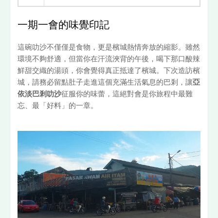
一期一會的味覺印記
這碗叻沙不僅僅是食物，更是檳城熱情奔放的縮影。雖然
環境不夠舒適，但當你在汗流浹背的午後，喝下那口酸辣
鮮甜交織的湯頭，你會覺得真正抵達了檳城。下次造訪檳
城，請務必留點肚子走進這個充滿生活氣息的巴剎，讓
亞
依淡巴剎叻沙
征服你的味蕾，這絕對會是你旅程中最難
忘、最「好料」的一章。