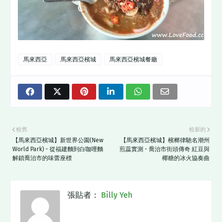
馬來西亞
馬來西亞檳城
馬來西亞檳城餐廳
較舊
較新的
【馬來西亞檳城】新世界公園(New
【馬來西亞檳城】檳榔律馳名潮州
World Park) - 從福建麵到白咖哩麵
煎蕊實測 - 喬治市街頭傳奇 紅豆與
解鎖喬治市的味蕾座標
椰糖的冰火協奏曲
張貼者：
Billy Yeh