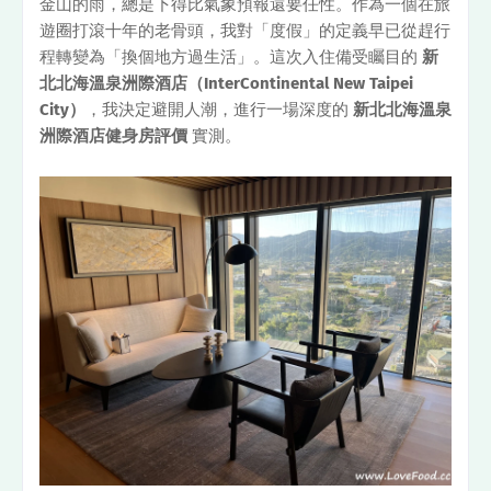
金山的雨，總是下得比氣象預報還要任性。作為一個在旅
遊圈打滾十年的老骨頭，我對「度假」的定義早已從趕行
程轉變為「換個地方過生活」。這次入住備受矚目的
新
北北海溫泉洲際酒店（InterContinental New Taipei
City）
，我決定避開人潮，進行一場深度的
新北北海溫泉
洲際酒店健身房評價
實測。