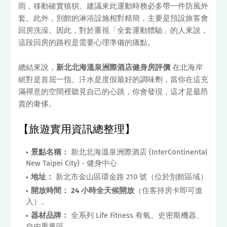
雨，移動確實狼狽。建議來此運動時務必多帶一件防風外
套。此外，別館的淋浴設施相對精簡，主要是預設旅客會
回房洗澡。因此，對於重視「全套運動體驗」的人來說，
這段回房的路程是需要心理準備的痛點。
總結來說，
新北北海溫泉洲際酒店健身房評價
在北海岸
絕對是首屈一指。汗水是度假最好的調味劑，當你在這充
滿禪意的空間裡聽見自己的心跳，你會發現，這才是最昂
貴的奢侈。
【旅遊實用資訊總整理】
景點名稱：
新北北海溫泉洲際酒店 (InterContinental
New Taipei City) - 健身中心
地址：
新北市金山區環金路 210 號（位於別館區域）
開放時間：
24 小時全天候開放
（住客持房卡即可進
入）。
器材品牌：
全系列 Life Fitness 有氧、史密斯機器、
自由重量區。