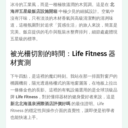
冰冷的工業風，而是一種極致溫潤的木質調。這是在
北
海岸五星級飯店設施開箱
中極少見的細膩設計。空氣中
沒有汗味，只有淡淡的木材香氣與高級清潔劑的清冽味
道，這種氛圍對於追求「質感生活」的旅人來說，簡直是
完美。飯店提供的毛巾與瓶裝水整齊排列，細節處處體現
五星級的標準。
被光柵切割的時間：Life Fitness 器
材實測
下午四點，是這裡的魔幻時刻。我站在那一排面對窗戶的
橢圓機前，陽光透過格柵式的落地窗灑落，在地板上拉出
一條條金色的長影。這裡的有氧設備選用的是全球頂級品
牌
Life Fitness
，對於懂得器材的健身愛好者來說，這是
新北北海溫泉洲際酒店評價好嗎
的最佳證明。Life
Fitness 的穩定性與操作介面的直覺性，讓即便是初學者
也能快速上手。