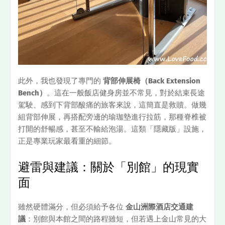
此外，我也發現了專門的
背部伸展椅（Back Extension
Bench）
。這在一般飯店健身房並不常見，對於結束長途
駕駛、感到下背部酸痛的旅客來說，這簡直是救贖。做幾
組背部伸展，再搭配旁邊的瑜珈墊進行拉筋，那種脊椎被
打開的舒暢感，甚至不輸給泡湯。這類「隱藏版」設施，
正是專業玩家最看重的細節。
避雷與建議：關於「別館」的現實
面
雖然硬體滿分，但必須給予各位
金山洲際酒店交通建
議
：別館與本館之間的路程雖短，但若遇上金山常見的大