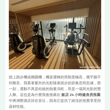
踏上跑步機或橢圓機，機器運轉的滑順度極高，幾乎聽不
到雜音。我看著窗外的光影隨著踏步的節奏忽明忽滅，那
一刻，運動不再是枯燥的熱量消耗，而是一場與光影的雙
人舞。這也是為什麼我會推薦在
飯店 24 小時健身房推薦
中將洲際酒店排在首位，因為它提供了絕佳的視覺享受與
器材性能。