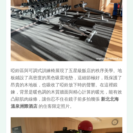
啞鈴區與可調式訓練椅展現了五星級飯店的秩序美學。地
板鋪設了高密度的黑色吸震地墊，這細節極好，既保護了
昂貴的木地板，也吸收了啞鈴放下時的聲響。在這裡鍛
鍊，背景是暖色調的木質牆面與精心計算的暖光，能有效
凸顯肌肉線條，讓你忍不住在鏡子前多拍幾張
新北北海
溫泉洲際酒店
的住客限定照片。