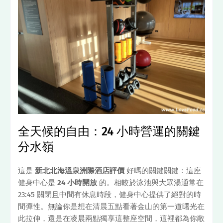
全天候的自由：24 小時營運的關鍵
分水嶺
這是
新北北海溫泉洲際酒店評價
好嗎的關鍵關鍵：這座
健身中心是
24 小時開放
的。相較於泳池與大眾湯通常在
23:45 關閉且中間有休息時段，健身中心提供了絕對的時
間彈性。無論你是想在清晨五點看著金山的第一道曙光在
此拉伸，還是在凌晨兩點獨享這整座空間，這裡都為你敞