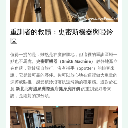
重訓者的救贖：史密斯機器與啞鈴
區
值得一提的是，雖然是在度假勝地，但這裡的重訓區域一
點也不馬虎。
史密斯機器（Smith Machine）
靜靜地矗立
在角落，對於獨自旅行、沒有補手（Spotter）的旅客來
說，它是最可靠的夥伴。你可以放心地在這裡做大重量的
深蹲或臥推，感受槓鈴沿著軌道滑動的穩定感。這對於在
意
新北北海溫泉洲際酒店健身房評價
的重訓愛好者來
說，是絕對的加分項。