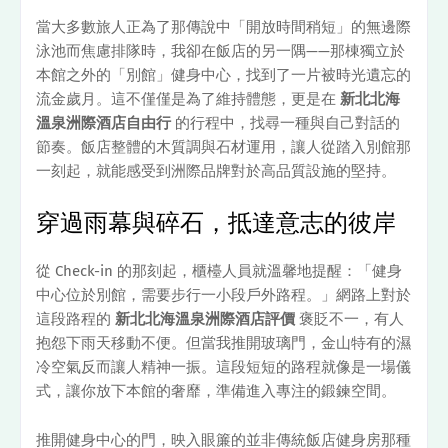
當大多數旅人正為了那傳說中「開放時間稍短」的無邊際
泳池而焦慮排隊時，我卻在飯店的另一隅——那棟獨立於
本館之外的「別館」健身中心，找到了一片被時光遺忘的
流金歲月。這不僅僅是為了維持體態，更是在
新北北海
溫泉洲際酒店自由行
的行程中，找尋一種與自己對話的
節奏。飯店整體的木質調與石材運用，讓人從踏入別館那
一刻起，就能感受到洲際品牌對於高品質設施的堅持。
穿過雨幕與碎石，抵達意志的彼岸
從 Check-in 的那刻起，櫃檯人員就溫馨地提醒：「健身
中心位於別館，需要步行一小段戶外路程。」網路上對於
這段路程的
新北北海溫泉洲際酒店評價
褒貶不一，有人
抱怨下雨天移動不便。但當我推開玻璃門，金山特有的濕
冷空氣反而讓人精神一振。這段短短的路程就像是一場儀
式，讓你放下本館的奢靡，準備進入專注的鍛鍊空間。
推開健身中心的門，映入眼簾的並非傳統飯店健身房那種