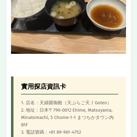
實用探店資訊卡
1. 店名：天婦羅御殿（天ぷらご天 / Goten）
2. 地址：日本〒790-0012 Ehime, Matsuyama,
Minatomachi, 5 Chome-1-1 まつちかタウン內
B1F
3. 電話號碼：+81 89-961-4752