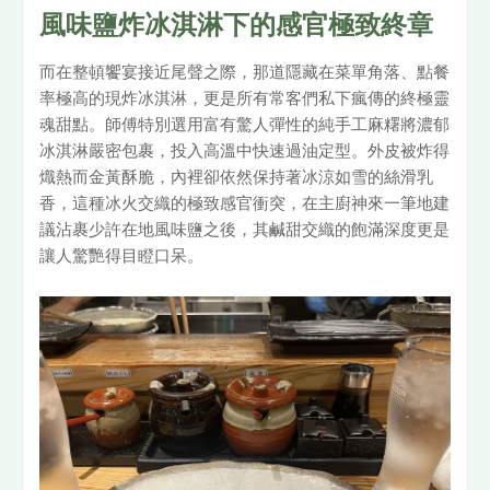
風味鹽炸冰淇淋下的感官極致終章
而在整頓饗宴接近尾聲之際，那道隱藏在菜單角落、點餐
率極高的現炸冰淇淋，更是所有常客們私下瘋傳的終極靈
魂甜點。師傅特別選用富有驚人彈性的純手工麻糬將濃郁
冰淇淋嚴密包裹，投入高溫中快速過油定型。外皮被炸得
熾熱而金黃酥脆，內裡卻依然保持著冰涼如雪的絲滑乳
香，這種冰火交織的極致感官衝突，在主廚神來一筆地建
議沾裹少許在地風味鹽之後，其鹹甜交織的飽滿深度更是
讓人驚艷得目瞪口呆。