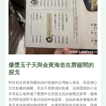
爆漿玉子天與金黃海老在唇齒間的
探戈
對於初次前來四國自由行朝盛的台灣旅人來說，若是擔心
日文點餐的隔閡，完全不需要感到焦慮。這座隱密的小店
非常貼心地準備了繁體中文與英文的詳細雙語菜單，服務
生們即使面對不會日語的外籍遊客，也始終保持著極其專
業且真誠有禮的熱情態度。如果想要額外升級美味，我個