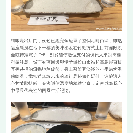
結帳走出店門，夜色已經完全籠罩了整個港町街區，雖然
這座隱身在地下一樓的美味祕境在付款方式上目前僅限現
金或特定電子IC卡，對於習慣數位支付的現代人來說需要
稍微注意。然而看著周邊與伊予鐵松山市站和高島屋百貨
完美共構的流暢地利優勢，身上殘留著淡淡的小麥烘烤溫
熱餘溫，我知道無論未來的旅行足跡如何延伸，這碗讓人
心甘情願扒飯、充滿誠信溫度的精緻定食，定會成為我心
中最具代表性的四國生活記憶。