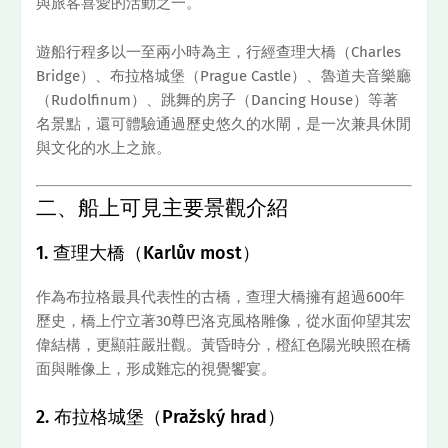
與旅客喜愛的活動之一。
遊船行程多以一至兩小時為主，行經查理大橋（Charles
Bridge）、布拉格城堡（Prague Castle）、魯道夫音樂廳
（Rudolfinum）、跳舞的房子（Dancing House）等著
名景點，還可體驗通過歷史悠久的水閘，是一次兼具休閒
與文化的水上之旅。
二、船上可見主要景觀介紹
1. 查理大橋（Karlův most）
作為布拉格最具代表性的古橋，查理大橋擁有超過600年
歷史，橋上佇立著30尊巴洛克風格雕像，從水面仰望其宏
偉結構，更顯莊嚴壯觀。黃昏時分，橙紅色陽光映照在橋
面與雕像上，形成難忘的視覺饗宴。
2. 布拉格城堡（Pražský hrad）