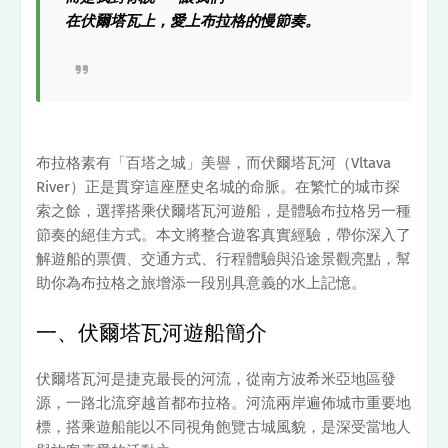
在伏爾塔瓦上，愛上布拉格的慢節奏。
布拉格素有「百塔之城」美譽，而伏爾塔瓦河（Vltava
River）正是貫穿這座歷史名城的命脈。在繁忙的城市探
索之餘，選擇搭乘伏爾塔瓦河遊船，是體驗布拉格另一種
節奏的絕佳方式。本文將整合遊客真實經驗，帶你深入了
解遊船的票價、交通方式、行程體驗與沿途景觀亮點，幫
助你為布拉格之旅增添一段別具意義的水上記憶。
一、伏爾塔瓦河遊船簡介
伏爾塔瓦河是捷克最長的河流，從南方波希米亞地區發
源，一路北流穿越首都布拉格。河流兩岸遍佈城市重要地
標，搭乘遊船能以不同視角飽覽古城風貌，是深受當地人