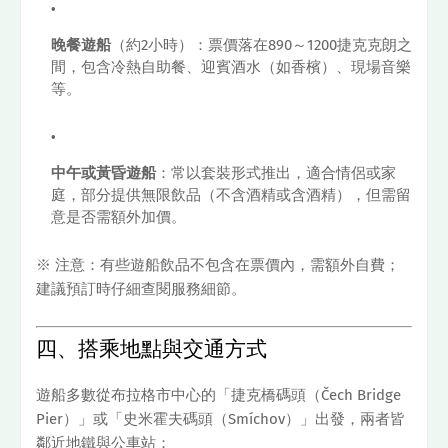
晚餐遊船
（約2小時）：票價落在890～1200捷克克朗之
間，包含冷熱自助餐、迎賓酒水（如香檳）、現場音樂
等。
中午或黃昏遊船
：常以套裝形式推出，適合情侶或家
庭，部分提供無限飲品（不含酒精或含酒精），但需留
意是否需額外加價。
※ 注意：有些遊船飲品不包含在票價內，需額外自費；
建議預訂時仔細查閱服務細節。
四、搭乘地點與交通方式
遊船多數從布拉格市中心的「捷克橋碼頭（Čech Bridge
Pier）」或「史米霍夫碼頭（Smíchov）」出發，兩者皆
鄰近地鐵與公車站：