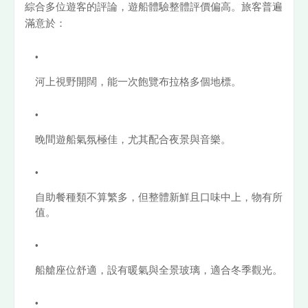
綜合多位遊客的評論，遊船體驗整體評價偏高。旅客普遍
滿意於：
河上視野開闊，能一次飽覽布拉格多個地標。
晚間遊船氣氛極佳，尤其配合夜景與音樂。
自助餐種類不算繁多，但整體新鮮且口味中上，物有所
值。
船艙座位舒適，設有暖氣與全景玻璃，適合冬季觀光。