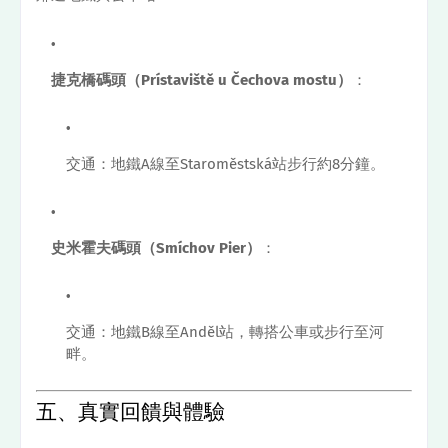
捷克橋碼頭（Prístaviště u Čechova mostu）
：
交通：地鐵A線至Staroměstská站步行約8分鐘。
史米霍夫碼頭（Smíchov Pier）
：
交通：地鐵B線至Anděl站，轉搭公車或步行至河
畔。
五、真實回饋與體驗