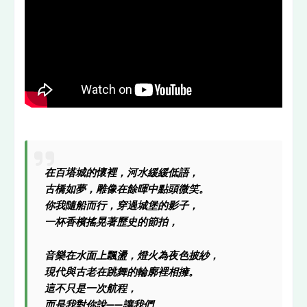
在百塔城的懷裡，河水緩緩低語，
古橋如夢，雕像在餘暉中點頭微笑。
你我隨船而行，穿過城堡的影子，
一杯香檳搖晃著歷史的節拍，
音樂在水面上飄盪，燈火為夜色披紗，
現代與古老在跳舞的輪廓裡相擁。
這不只是一次航程，
而是我對你說——讓我們