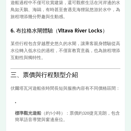
遊船過程中不僅可欣賞建築，還可觀察生活在河岸邊的水
鳥如天鵝、海鷗，有時甚至會遇見海狸鼠悠游於水中，為
旅程增添幾分野趣與生動感。
6. 布拉格水閘體驗（Vltava River Locks）
某些行程包含穿越歷史悠久的水閘，讓乘客親身體驗從高
水位轉入低水位的過程，不僅富教育意義，也為旅程增添
互動性與獨特性。
三、票價與行程類型介紹
伏爾塔瓦河遊船依時間長短與服務內容有不同價格區間：
標準觀光遊船
（約1小時）：票價約320捷克克朗，包含
簡單語音導覽與窗邊座位。