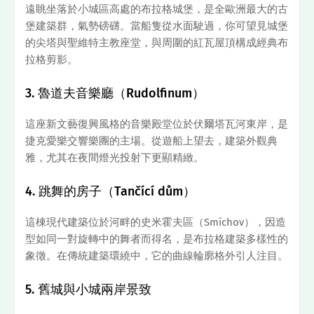
遠眺坐落於小城區高處的布拉格城堡，是全歐洲最大的古
堡建築群，氣勢磅礴。當船隻從水面駛過，你可望見城堡
的尖塔與聖維特主教座堂，與周圍的紅瓦屋頂構成經典布
拉格剪影。
3. 魯道夫音樂廳（Rudolfinum）
這座新文藝復興風格的音樂殿堂位於伏爾塔瓦河東岸，是
捷克愛樂交響樂團的主場。從遊船上望去，建築外觀典
雅，尤其在夜間燈光投射下更顯精緻。
4. 跳舞的房子（Tančící dům）
這棟現代建築位於河畔的史米霍夫區（Smíchov），因造
型如同一對旋轉中的舞者而得名，是布拉格建築多樣性的
象徵。在傳統建築環繞中，它的曲線輪廓格外引人注目。
5. 舊城與小城兩岸景致